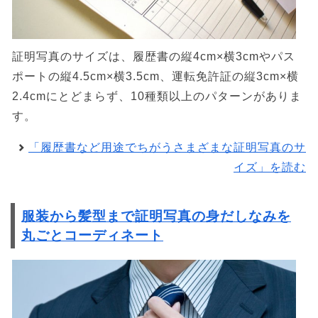
証明写真のサイズは、履歴書の縦4cm×横3cmやパス
ポートの縦4.5cm×横3.5cm、運転免許証の縦3cm×横
2.4cmにとどまらず、10種類以上のパターンがありま
す。
「履歴書など用途でちがうさまざまな証明写真のサ
イズ」を読む
服装から髪型まで証明写真の身だしなみを
丸ごとコーディネート