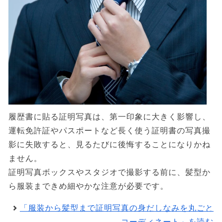
履歴書に貼る証明写真は、第一印象に大きく影響し、
運転免許証やパスポートなど長く使う証明書の写真撮
影に失敗すると、見るたびに後悔することになりかね
ません。
証明写真ボックスやスタジオで撮影する前に、髪型か
ら服装まできめ細やかな注意が必要です。
「服装から髪型まで証明写真の身だしなみを丸ごと
コーディネート」を読む