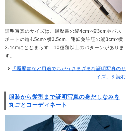
証明写真のサイズは、履歴書の縦4cm×横3cmやパス
ポートの縦4.5cm×横3.5cm、運転免許証の縦3cm×横
2.4cmにとどまらず、10種類以上のパターンがありま
す。
「履歴書など用途でちがうさまざまな証明写真のサ
イズ」を読む
服装から髪型まで証明写真の身だしなみを
丸ごとコーディネート