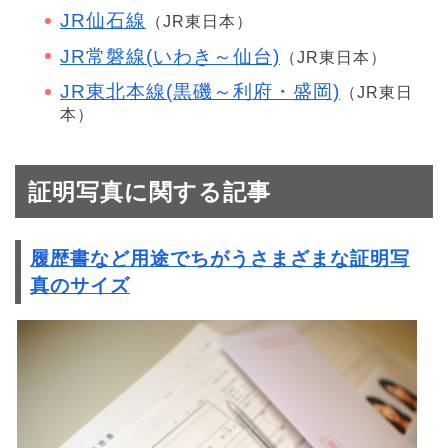
JR仙石線
（JR東日本）
JR常磐線(いわき～仙台)
（JR東日本）
JR東北本線(黒磯～利府・盛岡)
（JR東日
本）
証明写真に関する記事
履歴書など用途でちがうさまざまな証明写
真のサイズ