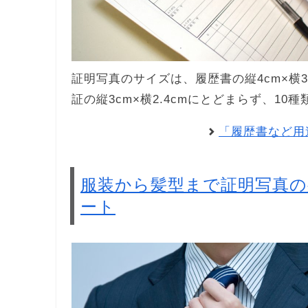
証明写真のサイズは、履歴書の縦4cm×横3c
証の縦3cm×横2.4cmにとどまらず、1
「履歴書など用
服装から髪型まで証明写真
ート