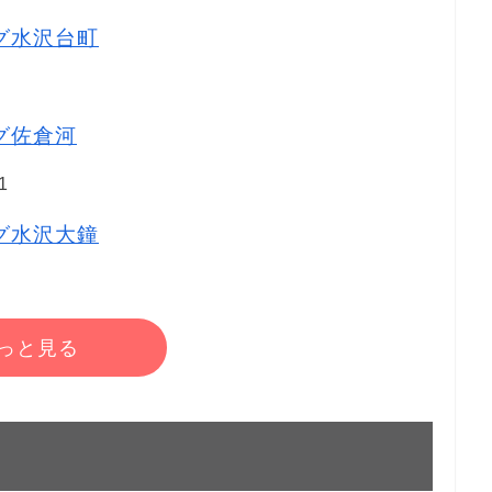
ッグ水沢台町
ッグ佐倉河
1
ッグ水沢大鐘
っと見る