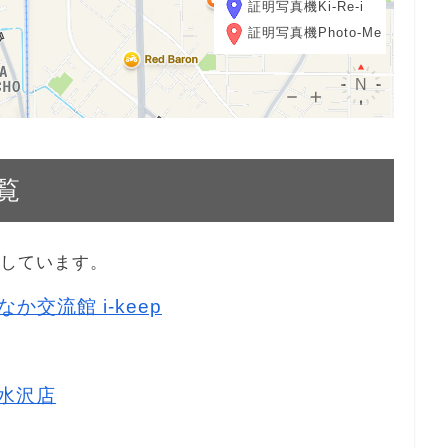
証明写真機Ki-Re-i
証明写真機Photo-Me
覧
示しています。
か交流館 i-keep
 水沢店