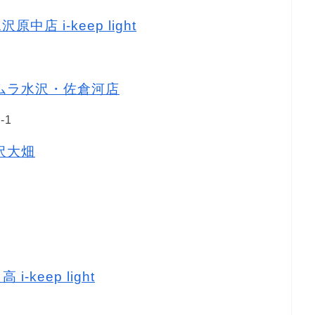
中店 i-keep light
キタムラ水沢・佐倉河店
-1
水沢大畑
-keep light