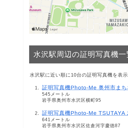
水沢駅周辺の証明写真機一
水沢駅に近い順に10台の証明写真機を表
証明写真機Photo-Me 奥州市まちな
545メートル
岩手県奥州市水沢区横町95
証明写真機Photo-Me TSUTAYA
641メートル
岩手県奥州市水沢区佐倉河字慶徳87