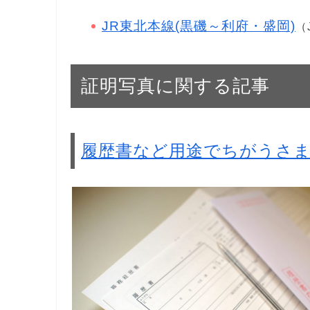
JR東北本線(黒磯～利府・盛岡)
（
証明写真に関する記事
履歴書など用途でちがうさ