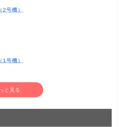
店（2号機）
店（1号機）
っと見る