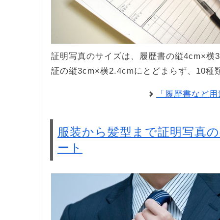
証明写真のサイズは、履歴書の縦4cm×横3c
証の縦3cm×横2.4cmにとどまらず、1
「履歴書など用
服装から髪型まで証明写真
ート