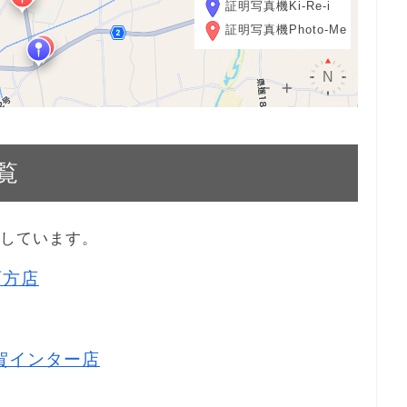
証明写真機Ki-Re-i
証明写真機Photo-Me
覧
示しています。
西方店
都賀インター店