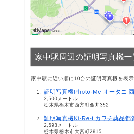
家中駅周辺の証明写真機一
家中駅に近い順に10台の証明写真機を表
証明写真機Photo-Me オータニ 
2,500メートル
栃木県栃木市西方町金井352
証明写真機Ki-Re-i カワチ薬品
2,693メートル
栃木県栃木市大宮町2815