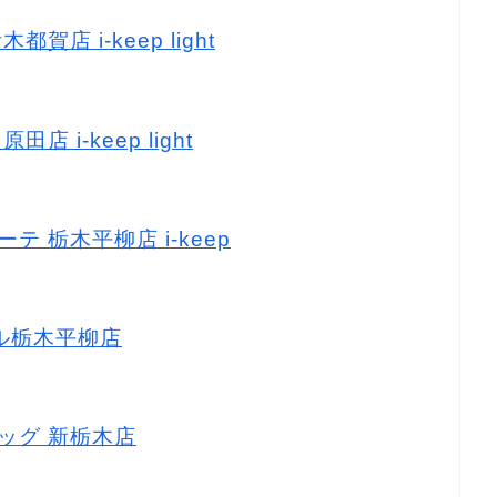
賀店 i-keep light
店 i-keep light
テ 栃木平柳店 i-keep
マル栃木平柳店
ラッグ 新栃木店