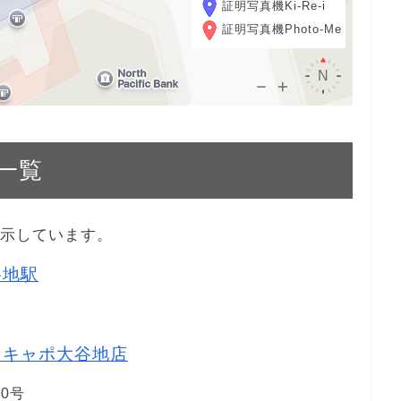
証明写真機Ki-Re-i
証明写真機Photo-Me
一覧
表示しています。
谷地駅
ア キャポ大谷地店
0号