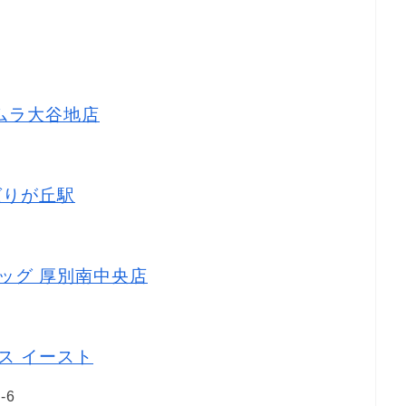
タムラ大谷地店
ひばりが丘駅
ラッグ 厚別南中央店
ウス イースト
-6