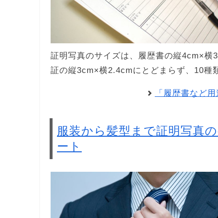
証明写真のサイズは、履歴書の縦4cm×横3c
証の縦3cm×横2.4cmにとどまらず、1
「履歴書など用
服装から髪型まで証明写真
ート