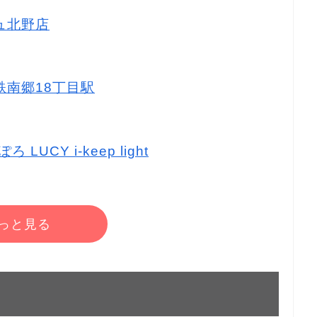
リュ北野店
下鉄南郷18丁目駅
LUCY i-keep light
っと見る