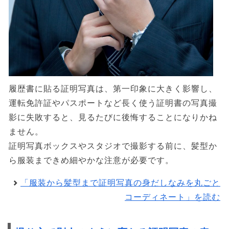
履歴書に貼る証明写真は、第一印象に大きく影響し、
運転免許証やパスポートなど長く使う証明書の写真撮
影に失敗すると、見るたびに後悔することになりかね
ません。
証明写真ボックスやスタジオで撮影する前に、髪型か
ら服装まできめ細やかな注意が必要です。
「服装から髪型まで証明写真の身だしなみを丸ごと
コーディネート」を読む