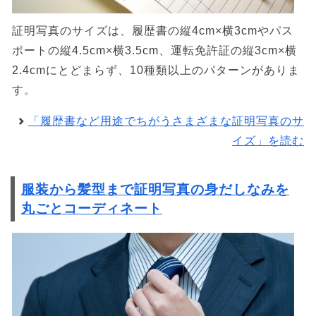
証明写真のサイズは、履歴書の縦4cm×横3cmやパス
ポートの縦4.5cm×横3.5cm、運転免許証の縦3cm×横
2.4cmにとどまらず、10種類以上のパターンがありま
す。
「履歴書など用途でちがうさまざまな証明写真のサ
イズ」を読む
服装から髪型まで証明写真の身だしなみを
丸ごとコーディネート