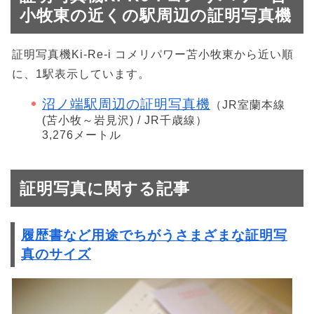
小牧東の近くの駅周辺の証明写真機
証明写真機Ki-Re-i コメリパワー苫小牧東から近い順
に、1駅表示しています。
沼ノ端駅周辺の証明写真機
（JR室蘭本線
(苫小牧～岩見沢) / JR千歳線）
3,276メートル
証明写真に関する記事
履歴書など用途でちがうさまざまな証明写
真のサイズ