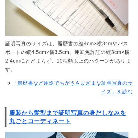
証明写真のサイズは、履歴書の縦4cm×横3cmやパス
ポートの縦4.5cm×横3.5cm、運転免許証の縦3cm×横
2.4cmにとどまらず、10種類以上のパターンがありま
す。
「履歴書など用途でちがうさまざまな証明写真のサ
イズ」を読む
服装から髪型まで証明写真の身だしなみを
丸ごとコーディネート