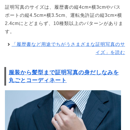
証明写真のサイズは、履歴書の縦4cm×横3cmやパス
ポートの縦4.5cm×横3.5cm、運転免許証の縦3cm×横
2.4cmにとどまらず、10種類以上のパターンがありま
す。
「履歴書など用途でちがうさまざまな証明写真のサ
イズ」を読む
服装から髪型まで証明写真の身だしなみを
丸ごとコーディネート