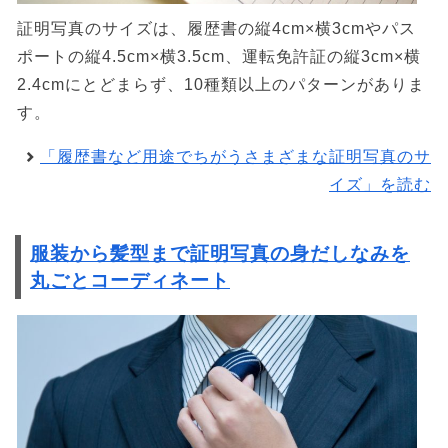
証明写真のサイズは、履歴書の縦4cm×横3cmやパス
ポートの縦4.5cm×横3.5cm、運転免許証の縦3cm×横
2.4cmにとどまらず、10種類以上のパターンがありま
す。
「履歴書など用途でちがうさまざまな証明写真のサ
イズ」を読む
服装から髪型まで証明写真の身だしなみを
丸ごとコーディネート