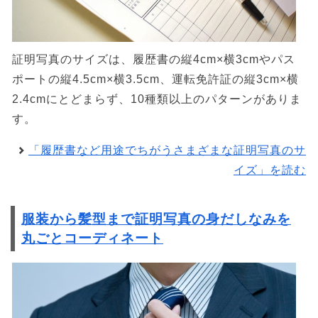
証明写真のサイズは、履歴書の縦4cm×横3cmやパス
ポートの縦4.5cm×横3.5cm、運転免許証の縦3cm×横
2.4cmにとどまらず、10種類以上のパターンがありま
す。
「履歴書など用途でちがうさまざまな証明写真のサ
イズ」を読む
服装から髪型まで証明写真の身だしなみを
丸ごとコーディネート