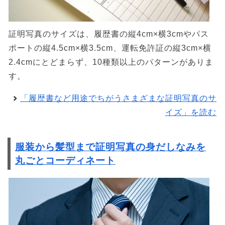
証明写真のサイズは、履歴書の縦4cm×横3cmやパス
ポートの縦4.5cm×横3.5cm、運転免許証の縦3cm×横
2.4cmにとどまらず、10種類以上のパターンがありま
す。
「履歴書など用途でちがうさまざまな証明写真のサ
イズ」を読む
服装から髪型まで証明写真の身だしなみを
丸ごとコーディネート