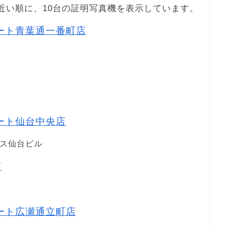
Fから近い順に、10台の証明写真機を表示しています。
ーマート青葉通一番町店
マート仙台中央店
タス仙台ビル
店
マート広瀬通立町店