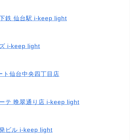
仙台駅 i-keep light
keep light
ーマート仙台中央四丁目店
 晩翠通り店 i-keep light
 i-keep light