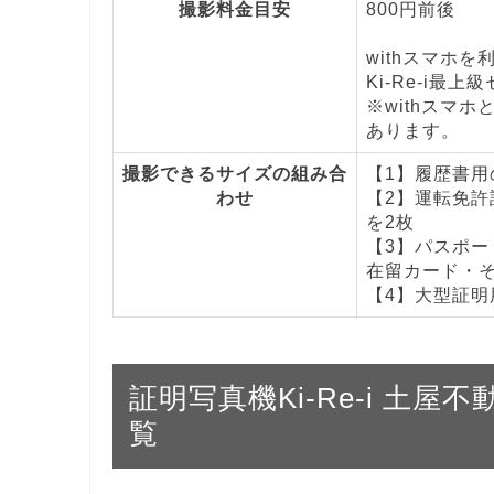
撮影料金目安
800円前後
withスマホ
Ki-Re-i最上
※withスマホ
あります。
撮影できるサイズの組み合
【1】履歴書用の
わせ
【2】運転免許証
を2枚
【3】パスポート
在留カード・その
【4】大型証明用
証明写真機Ki-Re-i 土
覧