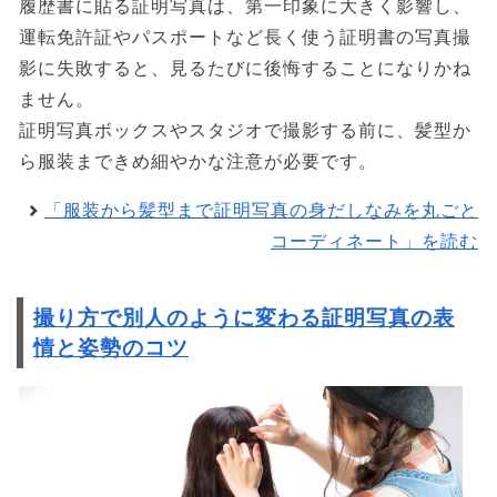
履歴書に貼る証明写真は、第一印象に大きく影響し、
運転免許証やパスポートなど長く使う証明書の写真撮
影に失敗すると、見るたびに後悔することになりかね
ません。
証明写真ボックスやスタジオで撮影する前に、髪型か
ら服装まできめ細やかな注意が必要です。
「服装から髪型まで証明写真の身だしなみを丸ごと
コーディネート」を読む
撮り方で別人のように変わる証明写真の表
情と姿勢のコツ