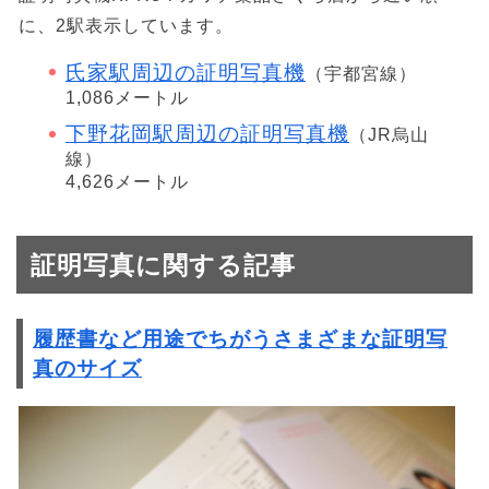
に、2駅表示しています。
氏家駅周辺の証明写真機
（宇都宮線）
1,086メートル
下野花岡駅周辺の証明写真機
（JR烏山
線）
4,626メートル
証明写真に関する記事
履歴書など用途でちがうさまざまな証明写
真のサイズ