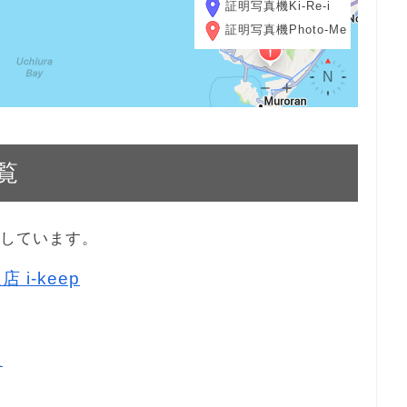
証明写真機Ki-Re-i
証明写真機Photo-Me
覧
示しています。
 i-keep
達