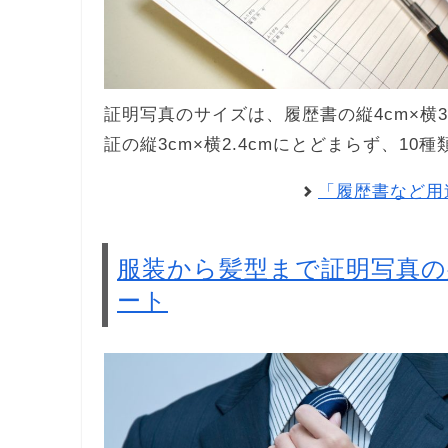
証明写真のサイズは、履歴書の縦4cm×横3c
証の縦3cm×横2.4cmにとどまらず、1
「履歴書など用
服装から髪型まで証明写真
ート