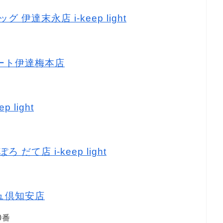
 伊達末永店 i-keep light
マート伊達梅本店
 light
だて店 i-keep light
リュ倶知安店
0番