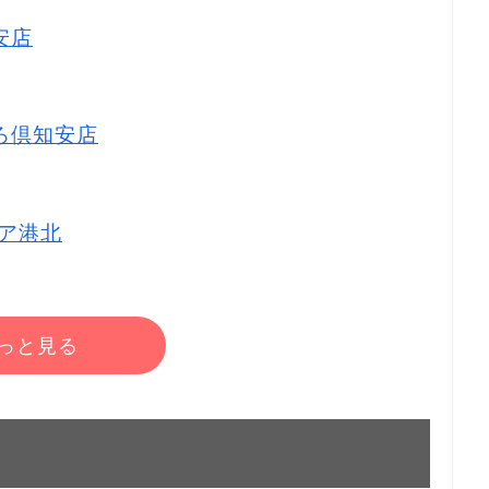
安店
ぽろ倶知安店
トア港北
っと見る