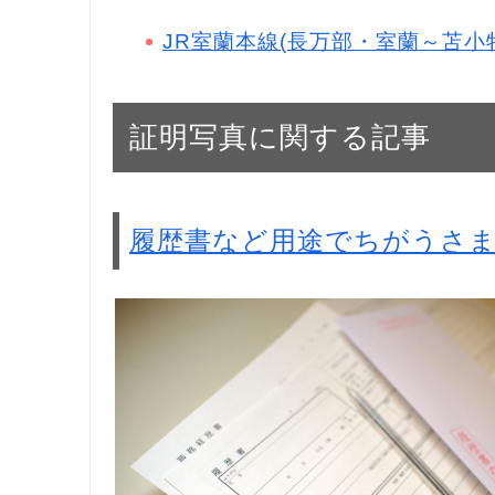
JR室蘭本線(長万部・室蘭～苫小
証明写真に関する記事
履歴書など用途でちがうさ