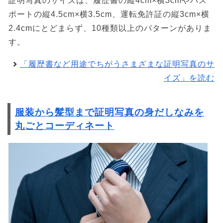
証明写真のサイズは、履歴書の縦4cm×横3cmやパス
ポートの縦4.5cm×横3.5cm、運転免許証の縦3cm×横
2.4cmにとどまらず、10種類以上のパターンがありま
す。
「履歴書など用途でちがうさまざまな証明写真のサ
イズ」を読む
服装から髪型まで証明写真の身だしなみを
丸ごとコーディネート