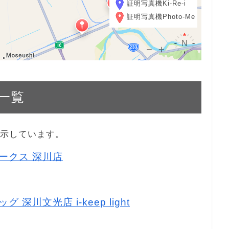
証明写真機Ki-Re-i
証明写真機Photo-Me
一覧
表示しています。
アークス 深川店
 深川文光店 i-keep light