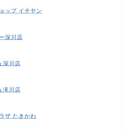
ショップ イチヤン
パー深川店
リュ深川店
リュ滝川店
プラザ たきかわ