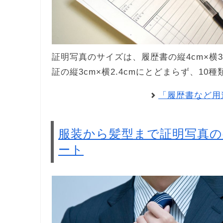
証明写真のサイズは、履歴書の縦4cm×横3c
証の縦3cm×横2.4cmにとどまらず、1
「履歴書など用
服装から髪型まで証明写真
ート