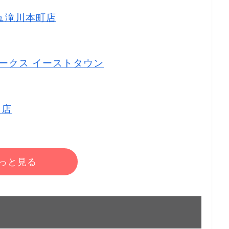
リュ滝川本町店
ーアークス イーストタウン
川店
っと見る