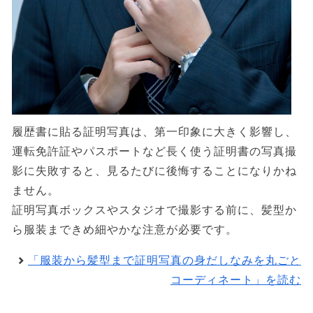
履歴書に貼る証明写真は、第一印象に大きく影響し、
運転免許証やパスポートなど長く使う証明書の写真撮
影に失敗すると、見るたびに後悔することになりかね
ません。
証明写真ボックスやスタジオで撮影する前に、髪型か
ら服装まできめ細やかな注意が必要です。
「服装から髪型まで証明写真の身だしなみを丸ごと
コーディネート」を読む