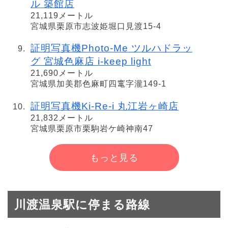
ル 築館店
21,119メートル
宮城県栗原市志波姫堀口見渡15-4
証明写真機Photo-Me ツルハドラッ
グ 宮城色麻店 i-keep light
21,690メートル
宮城県加美郡色麻町四竃字瀧149-1
証明写真機Ki-Re-i 丸江岩ヶ崎店
21,832メートル
宮城県栗原市栗駒岩ケ崎神南47
もっと見る
川渡温泉駅に停まる路線