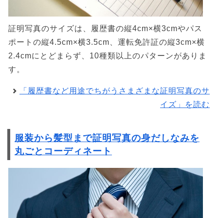
証明写真のサイズは、履歴書の縦4cm×横3cmやパス
ポートの縦4.5cm×横3.5cm、運転免許証の縦3cm×横
2.4cmにとどまらず、10種類以上のパターンがありま
す。
「履歴書など用途でちがうさまざまな証明写真のサ
イズ」を読む
服装から髪型まで証明写真の身だしなみを
丸ごとコーディネート