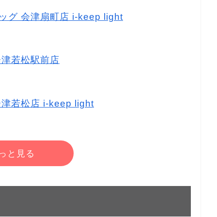
 会津扇町店 i-keep light
 会津若松駅前店
松店 i-keep light
っと見る