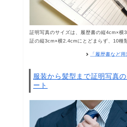
証明写真のサイズは、履歴書の縦4cm×横3c
証の縦3cm×横2.4cmにとどまらず、1
「履歴書など用
服装から髪型まで証明写真
ート