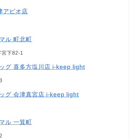
会津アピオ店
ニマル 町北町
下82-1
 喜多方塩川店 i-keep light
3
 会津真宮店 i-keep light
ニマル 一箕町
2