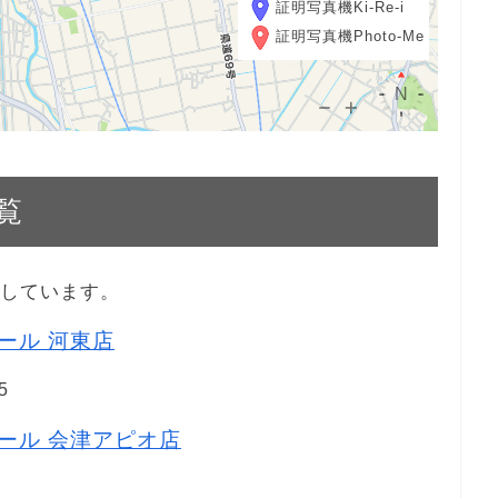
証明写真機Ki-Re-i
証明写真機Photo-Me
覧
示しています。
ドール 河東店
5
ドール 会津アピオ店