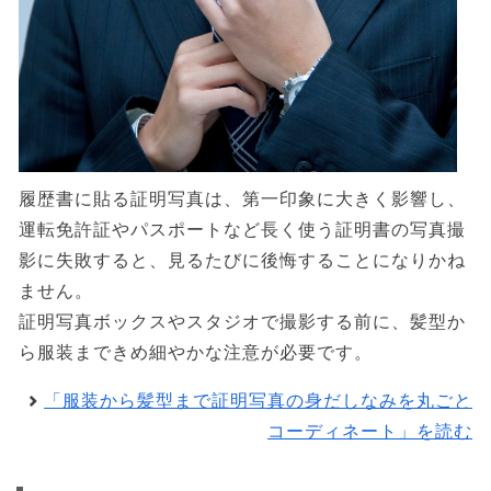
履歴書に貼る証明写真は、第一印象に大きく影響し、
運転免許証やパスポートなど長く使う証明書の写真撮
影に失敗すると、見るたびに後悔することになりかね
ません。
証明写真ボックスやスタジオで撮影する前に、髪型か
ら服装まできめ細やかな注意が必要です。
「服装から髪型まで証明写真の身だしなみを丸ごと
コーディネート」を読む