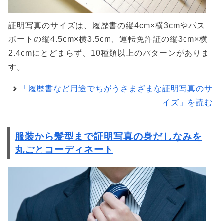
証明写真のサイズは、履歴書の縦4cm×横3cmやパス
ポートの縦4.5cm×横3.5cm、運転免許証の縦3cm×横
2.4cmにとどまらず、10種類以上のパターンがありま
す。
「履歴書など用途でちがうさまざまな証明写真のサ
イズ」を読む
服装から髪型まで証明写真の身だしなみを
丸ごとコーディネート