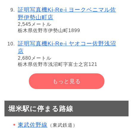
証明写真機Ki-Re-i ヨークベニマル佐
野伊勢山町店
2,545メートル
栃木県佐野市伊勢山町1899
証明写真機Ki-Re-i ヤオコー佐野浅沼
店
2,680メートル
栃木県佐野市浅沼町字富士之宮121
もっと見る
堀米駅に停まる路線
東武佐野線
（東武鉄道）