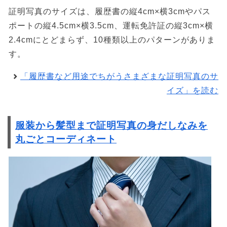
証明写真のサイズは、履歴書の縦4cm×横3cmやパス
ポートの縦4.5cm×横3.5cm、運転免許証の縦3cm×横
2.4cmにとどまらず、10種類以上のパターンがありま
す。
「履歴書など用途でちがうさまざまな証明写真のサ
イズ」を読む
服装から髪型まで証明写真の身だしなみを
丸ごとコーディネート