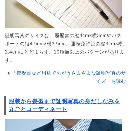
証明写真のサイズは、履歴書の縦4cm×横3cmやパス
ポートの縦4.5cm×横3.5cm、運転免許証の縦3cm×横
2.4cmにとどまらず、10種類以上のパターンがありま
す。
「履歴書など用途でちがうさまざまな証明写真のサ
イズ」を読む
服装から髪型まで証明写真の身だしなみを
丸ごとコーディネート