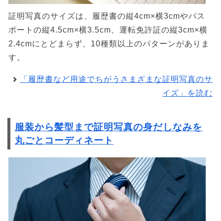
証明写真のサイズは、履歴書の縦4cm×横3cmやパス
ポートの縦4.5cm×横3.5cm、運転免許証の縦3cm×横
2.4cmにとどまらず、10種類以上のパターンがありま
す。
「履歴書など用途でちがうさまざまな証明写真のサ
イズ」を読む
服装から髪型まで証明写真の身だしなみを
丸ごとコーディネート